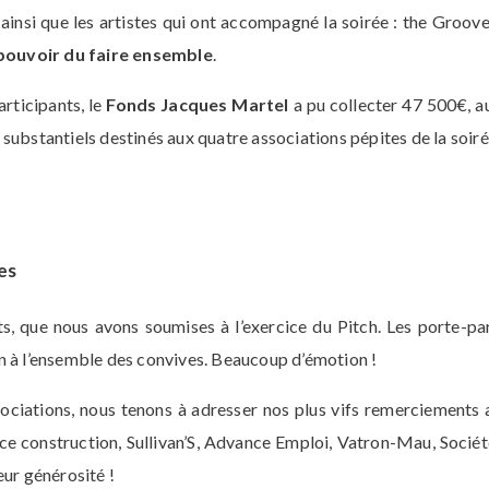
insi que les artistes qui ont accompagné la soirée : the Groov
 pouvoir du faire ensemble
.
articipants, le
Fonds Jacques Martel
a pu collecter 47 500€, a
 substantiels destinés aux quatre associations pépites de la soiré
es
s, que nous avons soumises à l’exercice du Pitch. Les porte-pa
on à l’ensemble des convives. Beaucoup d’émotion !
iations, nous tenons à adresser nos plus vifs remerciements a
ce construction, Sullivan’S, Advance Emploi, Vatron-Mau, Socié
eur générosité !