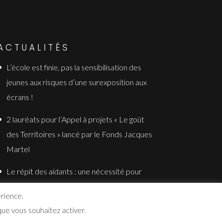
ACTUALITÉS
L’école est finie, pas la sensibilisation des
jeunes aux risques d’une surexposition aux
écrans !
2 lauréats pour l’Appel à projets « Le goût
des Territoires » lancé par le Fonds Jacques
Martel
Le répit des aidants : une nécessité pour
toute la famille
érience.
ue vous souhaitez activer.