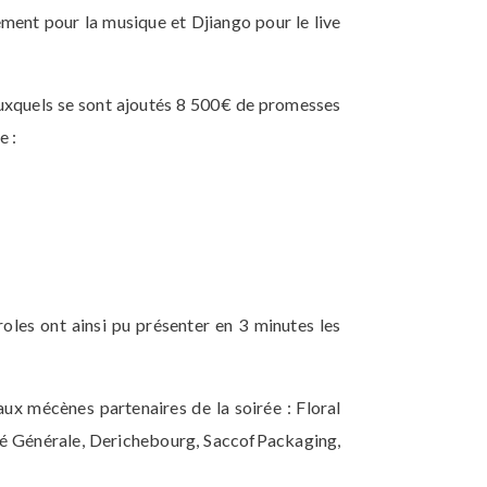
ement pour la musique et Djiango pour le live
uxquels se sont ajoutés 8 500€ de promesses
e :
roles ont ainsi pu présenter en 3 minutes les
ux mécènes partenaires de la soirée : Floral
té Générale, Derichebourg, SaccofPackaging,