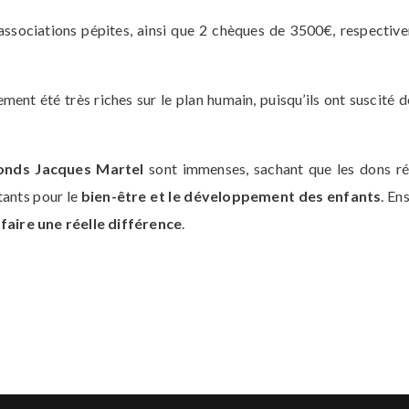
associations pépites, ainsi que 2 chèques de 3500€, respectiv
ement été très riches sur le plan humain, puisqu’ils ont suscit
onds Jacques Martel
sont immenses, sachant que les dons réc
tants pour le
bien-être et le développement des enfants
. En
faire une réelle différence
.