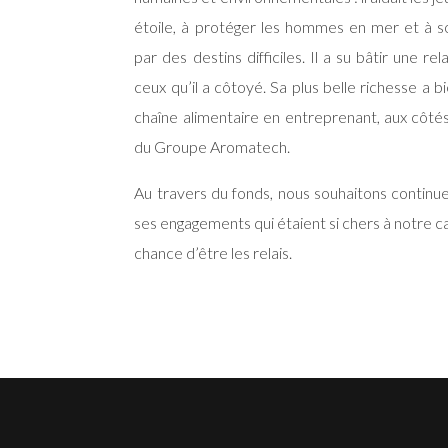
étoile, à protéger les hommes en mer et à so
par des destins difficiles. Il a su bâtir une r
ceux qu’il a côtoyé. Sa plus belle richesse a b
chaîne alimentaire en entreprenant, aux côtés
du Groupe Aromatech.
Au travers du fonds, nous souhaitons continuer
ses engagements qui étaient si chers à notre c
chance d’être les relais.