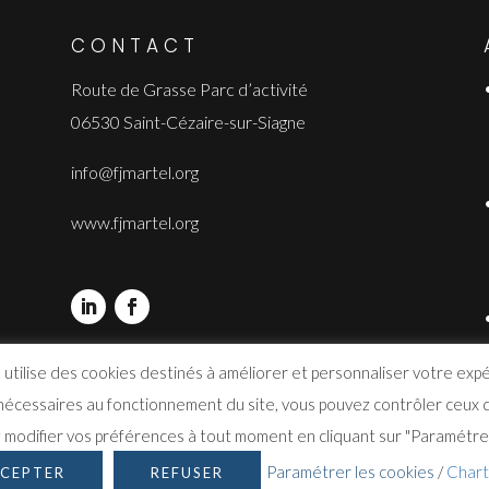
CONTACT
Route de Grasse Parc d’activité
06530 Saint-Cézaire-sur-Siagne
info@fjmartel.org
www.fjmartel.org
 utilise des cookies destinés à améliorer et personnaliser votre exp
 nécessaires au fonctionnement du site, vous pouvez contrôler ceux q
modifier vos préférences à tout moment en cliquant sur "Paramétrer
Paramétrer les cookies
/
Chart
CEPTER
REFUSER
Site réalisé par
Signature Production
|
Confidentialité
|
Gestion des cookies
|
Mentions légales