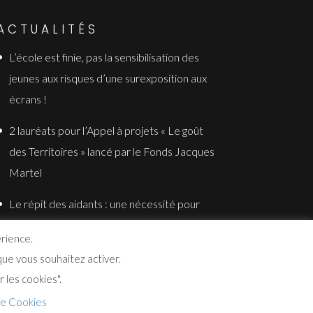
ACTUALITÉS
L’école est finie, pas la sensibilisation des
jeunes aux risques d’une surexposition aux
écrans !
2 lauréats pour l’Appel à projets « Le goût
des Territoires » lancé par le Fonds Jacques
Martel
Le répit des aidants : une nécessité pour
toute la famille
érience.
ue vous souhaitez activer.
 les cookies".
e Cookies